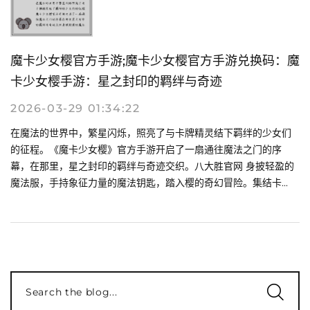
魔卡少女樱官方手游;魔卡少女樱官方手游兑换码：魔
卡少女樱手游：星之封印的羁绊与奇迹
2026-03-29 01:34:22
在魔法的世界中，繁星闪烁，照亮了与卡牌精灵结下羁绊的少女们
的征程。《魔卡少女樱》官方手游开启了一扇通往魔法之门的序
幕，在那里，星之封印的羁绊与奇迹交织。八大胜官网 身披轻盈的
魔法服，手持象征力量的魔法钥匙，踏入樱的奇幻冒险。集结卡...
Search the blog...